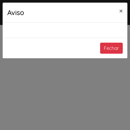
×
Aviso
Fechar
Bem vindo!
Somos a Primeira Plataforma de Advocacia 100%
Digital e Gratuita do Brasil.
Fale agora com Advogados cadastrados e busque a
solução para o seu caso sem sair de casa!